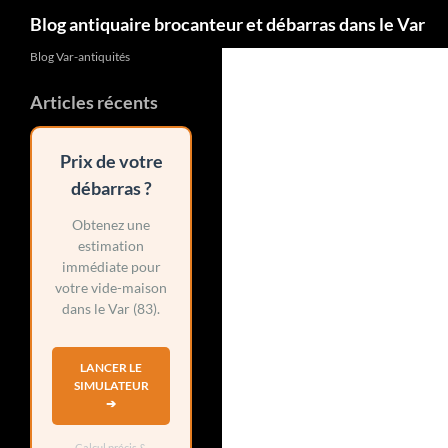
Blog antiquaire brocanteur et débarras dans le Var
Blog Var-antiquités
Articles récents
Prix de votre
débarras ?
Obtenez une
estimation
immédiate pour
votre vide-maison
dans le Var (83).
LANCER LE
SIMULATEUR
➔
Calcul précis &