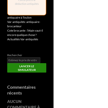
déduction antiquités
antiquaire à Toulon
Var-antiquités: antiquaire-
brocanteur
Cote brocante : l’étain vaut-il
encore quelque chose ?
Actualités Var-antiquités
Rechercher
LANCER LE
SIMULATEUR
Commentaires
récents
AUCUN
COMMENTAIRE À